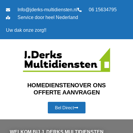
Ga
Info@jderks-multidiensten.nl
06 15634795
naar
de
Service door heel Nederland
inhoud
Uw dak onze zorg!!
HOME
DIENSTEN
OVER ONS
OFFERTE AANVRAGEN
Bel Direct
WELKOM BIJ J. DERKS MULTIDIENSTEN