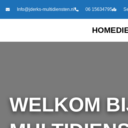
Ga
Info@jderks-multidiensten.nl
06 15634795
Se
naar
de
inhoud
HOME
DI
WELKOM BI