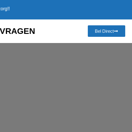
org!!
NVRAGEN
Bel Direct