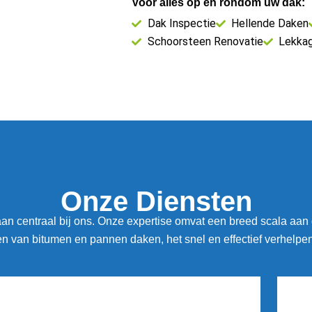
Voor alles op en rondom uw dak:
Dak Inspectie
Hellende Daken
Schoorsteen Renovatie
Lekka
Onze Diensten
n centraal bij ons. Onze expertise omvat een breed scala aan
 van bitumen en pannen daken, het snel en effectief verhelpe