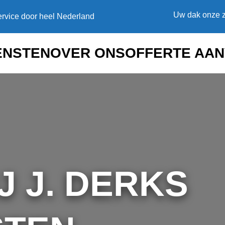
Uw dak onze z
rvice door heel Nederland
ENSTEN
OVER ONS
OFFERTE AA
J J. DERKS