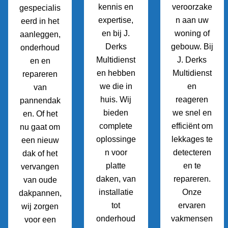
kennis en
veroorzake
gespecialis
expertise,
n aan uw
eerd in het
en bij J.
woning of
aanleggen,
Derks
gebouw. Bij
onderhoud
Multidienst
J. Derks
en en
en hebben
Multidienst
repareren
we die in
en
van
huis. Wij
reageren
pannendak
bieden
we snel en
en. Of het
complete
efficiënt om
nu gaat om
oplossinge
lekkages te
een nieuw
n voor
detecteren
dak of het
platte
en te
vervangen
daken, van
repareren.
van oude
installatie
Onze
dakpannen,
tot
ervaren
wij zorgen
onderhoud
vakmensen
voor een