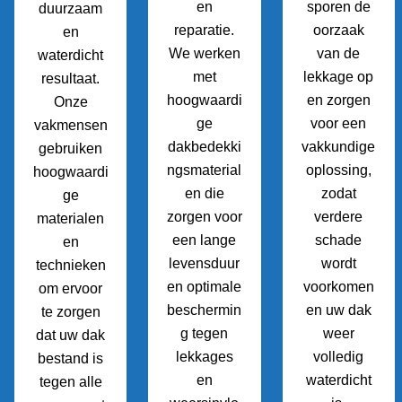
en
sporen de
duurzaam
reparatie.
oorzaak
en
We werken
van de
waterdicht
met
lekkage op
resultaat.
hoogwaardi
en zorgen
Onze
ge
voor een
vakmensen
dakbedekki
vakkundige
gebruiken
ngsmaterial
oplossing,
hoogwaardi
en die
zodat
ge
zorgen voor
verdere
materialen
een lange
schade
en
levensduur
wordt
technieken
en optimale
voorkomen
om ervoor
beschermin
en uw dak
te zorgen
g tegen
weer
dat uw dak
lekkages
volledig
bestand is
en
waterdicht
tegen alle