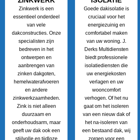
ZINKWERK
ISOLATIE
Zinkwerk is een
Goede dakisolatie is
essentieel onderdeel
cruciaal voor het
van vele
energiezuinig en
dakconstructies. Onze
comfortabel maken
specialisten zijn
van uw woning. J.
bedreven in het
Derks Multidiensten
ontwerpen en
biedt professionele
aanbrengen van
isolatiediensten die
zinken dakgoten,
uw energiekosten
hemelwaterafvoeren
verlagen en uw
en andere
wooncomfort
zinkwerkzaamheden.
verhogen. Of het nu
Zink is niet alleen
gaat om het isoleren
duurzaam en
van een nieuw dak of
onderhoudsarm, maar
het na-isoleren van
geeft uw dak ook een
een bestaand dak, wij
stijlvolle en tijdloze
zorgen voor een