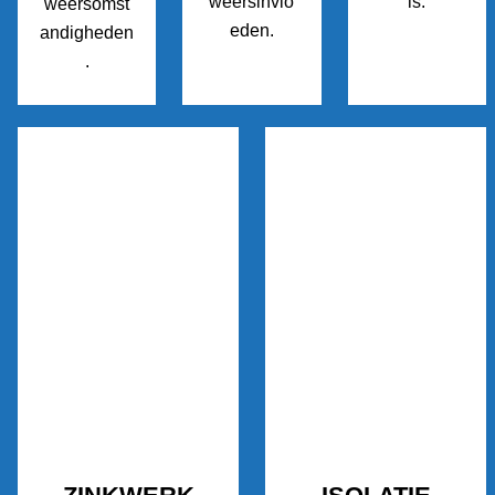
weersinvlo
is.
weersomst
eden.
andigheden
.