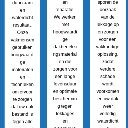
en
sporen de
duurzaam
reparatie.
oorzaak
en
We werken
van de
waterdicht
met
lekkage op
resultaat.
hoogwaardi
en zorgen
Onze
ge
voor een
vakmensen
dakbedekki
vakkundige
gebruiken
ngsmaterial
oplossing,
hoogwaardi
en die
zodat
ge
zorgen voor
verdere
materialen
een lange
schade
en
levensduur
wordt
technieken
en optimale
voorkomen
om ervoor
beschermin
en uw dak
te zorgen
g tegen
weer
dat uw dak
lekkages
volledig
bestand is
en
waterdicht
tegen alle