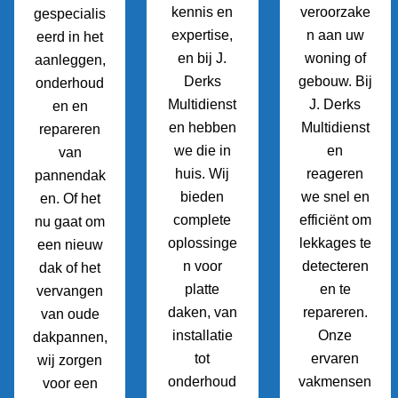
kennis en
veroorzake
gespecialis
expertise,
n aan uw
eerd in het
en bij J.
woning of
aanleggen,
Derks
gebouw. Bij
onderhoud
Multidienst
J. Derks
en en
en hebben
Multidienst
repareren
we die in
en
van
huis. Wij
reageren
pannendak
bieden
we snel en
en. Of het
complete
efficiënt om
nu gaat om
oplossinge
lekkages te
een nieuw
n voor
detecteren
dak of het
platte
en te
vervangen
daken, van
repareren.
van oude
installatie
Onze
dakpannen,
tot
ervaren
wij zorgen
onderhoud
vakmensen
voor een