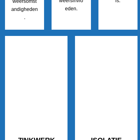
weersinvlo
is.
weersomst
eden.
andigheden
.