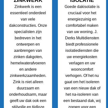
ZINKWERK
ISOLATIE
Zinkwerk is een
Goede dakisolatie is
essentieel onderdeel
cruciaal voor het
van vele
energiezuinig en
dakconstructies. Onze
comfortabel maken
specialisten zijn
van uw woning. J.
bedreven in het
Derks Multidiensten
ontwerpen en
biedt professionele
aanbrengen van
isolatiediensten die
zinken dakgoten,
uw energiekosten
hemelwaterafvoeren
verlagen en uw
en andere
wooncomfort
zinkwerkzaamheden.
verhogen. Of het nu
Zink is niet alleen
gaat om het isoleren
duurzaam en
van een nieuw dak of
onderhoudsarm, maar
het na-isoleren van
geeft uw dak ook een
een bestaand dak, wij
stijlvolle en tijdloze
zorgen voor een