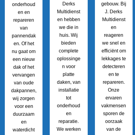
Derks
gebouw. Bij
onderhoud
Multidienst
J. Derks
en en
en hebben
Multidienst
repareren
we die in
en
van
huis. Wij
reageren
pannendak
bieden
we snel en
en. Of het
complete
efficiënt om
nu gaat om
oplossinge
lekkages te
een nieuw
n voor
detecteren
dak of het
platte
en te
vervangen
daken, van
repareren.
van oude
installatie
Onze
dakpannen,
tot
ervaren
wij zorgen
onderhoud
vakmensen
voor een
en
sporen de
duurzaam
reparatie.
oorzaak
en
We werken
van de
waterdicht