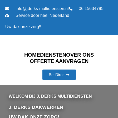
Ga
Info@jderks-multidiensten.nl
06 15634795
naar
de
Service door heel Nederland
inhoud
Uw dak onze zorg!!
HOME
DIENSTEN
OVER ONS
OFFERTE AANVRAGEN
Bel Direct
WELKOM BIJ J. DERKS MULTIDIENSTEN
J. DERKS DAKWERKEN
UW DAK ONZE ZORG!