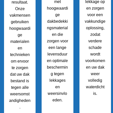
met
lekkage op
resultaat.
hoogwaardi
en zorgen
Onze
ge
voor een
vakmensen
dakbedekki
vakkundige
gebruiken
ngsmaterial
oplossing,
hoogwaardi
en die
zodat
ge
zorgen voor
verdere
materialen
een lange
schade
en
levensduur
wordt
technieken
en optimale
voorkomen
om ervoor
beschermin
en uw dak
te zorgen
g tegen
weer
dat uw dak
lekkages
volledig
bestand is
en
waterdicht
tegen alle
weersinvlo
is.
weersomst
eden.
andigheden
.