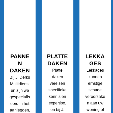
PANNE
PLATTE
LEKKA
N
DAKEN
GES
DAKEN
Platte
Lekkages
daken
kunnen
Bij J. Derks
vereisen
ernstige
Multidienst
specifieke
schade
en zijn we
kennis en
veroorzake
gespecialis
expertise,
n aan uw
eerd in het
en bij J.
woning of
aanleggen,