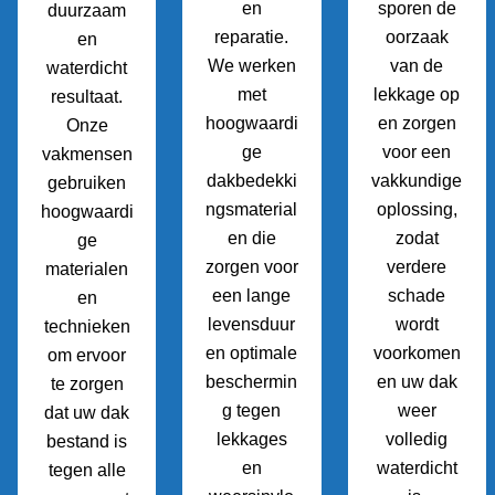
en
sporen de
duurzaam
reparatie.
oorzaak
en
We werken
van de
waterdicht
met
lekkage op
resultaat.
hoogwaardi
en zorgen
Onze
ge
voor een
vakmensen
dakbedekki
vakkundige
gebruiken
ngsmaterial
oplossing,
hoogwaardi
en die
zodat
ge
zorgen voor
verdere
materialen
een lange
schade
en
levensduur
wordt
technieken
en optimale
voorkomen
om ervoor
beschermin
en uw dak
te zorgen
g tegen
weer
dat uw dak
lekkages
volledig
bestand is
en
waterdicht
tegen alle