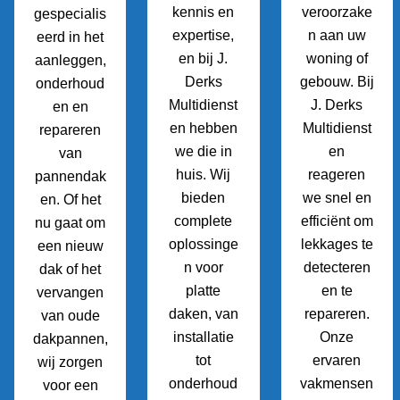
kennis en
veroorzake
gespecialis
expertise,
n aan uw
eerd in het
en bij J.
woning of
aanleggen,
Derks
gebouw. Bij
onderhoud
Multidienst
J. Derks
en en
en hebben
Multidienst
repareren
we die in
en
van
huis. Wij
reageren
pannendak
bieden
we snel en
en. Of het
complete
efficiënt om
nu gaat om
oplossinge
lekkages te
een nieuw
n voor
detecteren
dak of het
platte
en te
vervangen
daken, van
repareren.
van oude
installatie
Onze
dakpannen,
tot
ervaren
wij zorgen
onderhoud
vakmensen
voor een