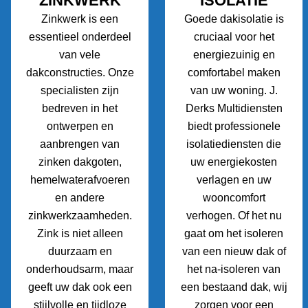
ZINKWERK
ISOLATIE
Zinkwerk is een
Goede dakisolatie is
essentieel onderdeel
cruciaal voor het
van vele
energiezuinig en
dakconstructies. Onze
comfortabel maken
specialisten zijn
van uw woning. J.
bedreven in het
Derks Multidiensten
ontwerpen en
biedt professionele
aanbrengen van
isolatiediensten die
zinken dakgoten,
uw energiekosten
hemelwaterafvoeren
verlagen en uw
en andere
wooncomfort
zinkwerkzaamheden.
verhogen. Of het nu
Zink is niet alleen
gaat om het isoleren
duurzaam en
van een nieuw dak of
onderhoudsarm, maar
het na-isoleren van
geeft uw dak ook een
een bestaand dak, wij
stijlvolle en tijdloze
zorgen voor een