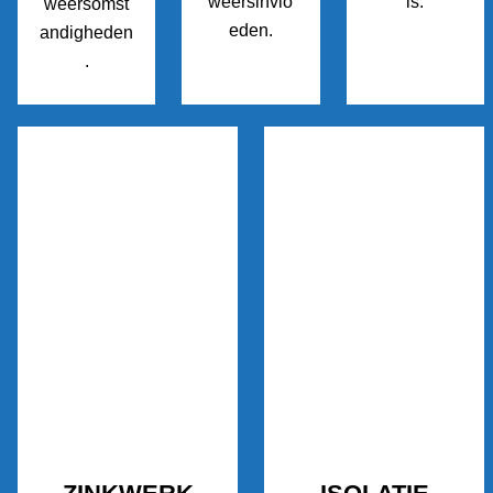
weersinvlo
is.
weersomst
eden.
andigheden
.