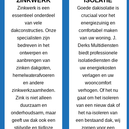
ZINKWERK
ISOLATIE
Zinkwerk is een
Goede dakisolatie is
essentieel onderdeel
cruciaal voor het
van vele
energiezuinig en
dakconstructies. Onze
comfortabel maken
specialisten zijn
van uw woning. J.
bedreven in het
Derks Multidiensten
ontwerpen en
biedt professionele
aanbrengen van
isolatiediensten die
zinken dakgoten,
uw energiekosten
hemelwaterafvoeren
verlagen en uw
en andere
wooncomfort
zinkwerkzaamheden.
verhogen. Of het nu
Zink is niet alleen
gaat om het isoleren
duurzaam en
van een nieuw dak of
onderhoudsarm, maar
het na-isoleren van
geeft uw dak ook een
een bestaand dak, wij
stijlvolle en tijdloze
zorgen voor een