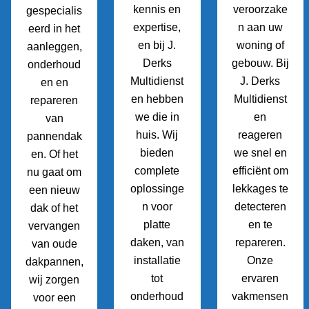
kennis en
veroorzake
gespecialis
expertise,
n aan uw
eerd in het
en bij J.
woning of
aanleggen,
Derks
gebouw. Bij
onderhoud
Multidienst
J. Derks
en en
en hebben
Multidienst
repareren
we die in
en
van
huis. Wij
reageren
pannendak
bieden
we snel en
en. Of het
complete
efficiënt om
nu gaat om
oplossinge
lekkages te
een nieuw
n voor
detecteren
dak of het
platte
en te
vervangen
daken, van
repareren.
van oude
installatie
Onze
dakpannen,
tot
ervaren
wij zorgen
onderhoud
vakmensen
voor een