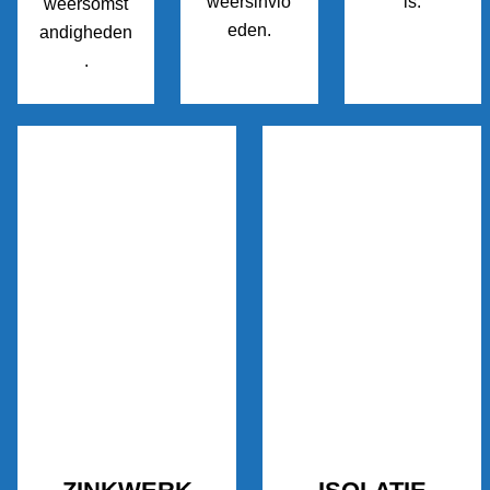
weersinvlo
is.
weersomst
eden.
andigheden
.