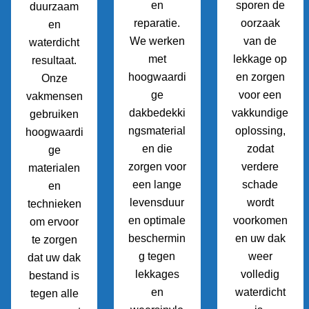
en
sporen de
duurzaam
reparatie.
oorzaak
en
We werken
van de
waterdicht
met
lekkage op
resultaat.
hoogwaardi
en zorgen
Onze
ge
voor een
vakmensen
dakbedekki
vakkundige
gebruiken
ngsmaterial
oplossing,
hoogwaardi
en die
zodat
ge
zorgen voor
verdere
materialen
een lange
schade
en
levensduur
wordt
technieken
en optimale
voorkomen
om ervoor
beschermin
en uw dak
te zorgen
g tegen
weer
dat uw dak
lekkages
volledig
bestand is
en
waterdicht
tegen alle