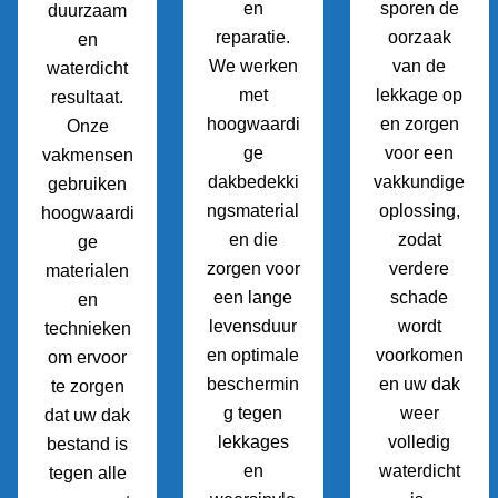
en
sporen de
duurzaam
reparatie.
oorzaak
en
We werken
van de
waterdicht
met
lekkage op
resultaat.
hoogwaardi
en zorgen
Onze
ge
voor een
vakmensen
dakbedekki
vakkundige
gebruiken
ngsmaterial
oplossing,
hoogwaardi
en die
zodat
ge
zorgen voor
verdere
materialen
een lange
schade
en
levensduur
wordt
technieken
en optimale
voorkomen
om ervoor
beschermin
en uw dak
te zorgen
g tegen
weer
dat uw dak
lekkages
volledig
bestand is
en
waterdicht
tegen alle