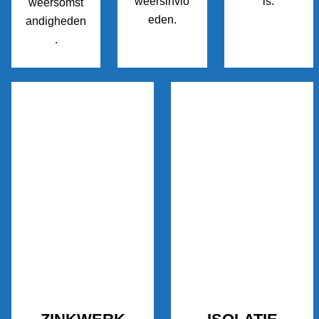
weersinvlo
is.
weersomst
eden.
andigheden
.