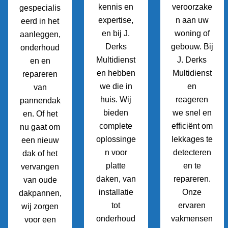
kennis en
veroorzake
gespecialis
expertise,
n aan uw
eerd in het
en bij J.
woning of
aanleggen,
Derks
gebouw. Bij
onderhoud
Multidienst
J. Derks
en en
en hebben
Multidienst
repareren
we die in
en
van
huis. Wij
reageren
pannendak
bieden
we snel en
en. Of het
complete
efficiënt om
nu gaat om
oplossinge
lekkages te
een nieuw
n voor
detecteren
dak of het
platte
en te
vervangen
daken, van
repareren.
van oude
installatie
Onze
dakpannen,
tot
ervaren
wij zorgen
onderhoud
vakmensen
voor een