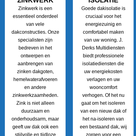
ZINKWERK
ISOLATIE
Zinkwerk is een
Goede dakisolatie is
essentieel onderdeel
cruciaal voor het
van vele
energiezuinig en
dakconstructies. Onze
comfortabel maken
specialisten zijn
van uw woning. J.
bedreven in het
Derks Multidiensten
ontwerpen en
biedt professionele
aanbrengen van
isolatiediensten die
zinken dakgoten,
uw energiekosten
hemelwaterafvoeren
verlagen en uw
en andere
wooncomfort
zinkwerkzaamheden.
verhogen. Of het nu
Zink is niet alleen
gaat om het isoleren
duurzaam en
van een nieuw dak of
onderhoudsarm, maar
het na-isoleren van
geeft uw dak ook een
een bestaand dak, wij
stijlvolle en tijdloze
zorgen voor een