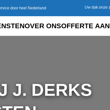
Uw dak onze z
rvice door heel Nederland
ENSTEN
OVER ONS
OFFERTE AA
J J. DERKS