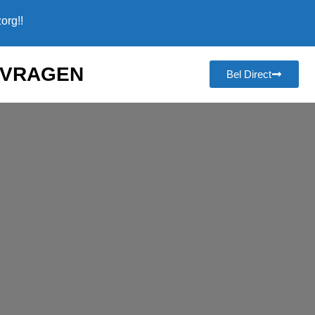
org!!
NVRAGEN
Bel Direct