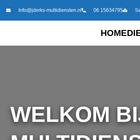
Ga
Info@jderks-multidiensten.nl
06 15634795
Se
naar
de
inhoud
HOME
DI
WELKOM BI