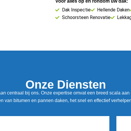
Voor alles op en rondom uw dak:
Dak Inspectie
Hellende Daken
Schoorsteen Renovatie
Lekka
Onze Diensten
n centraal bij ons. Onze expertise omvat een breed scala aan
 van bitumen en pannen daken, het snel en effectief verhelpe