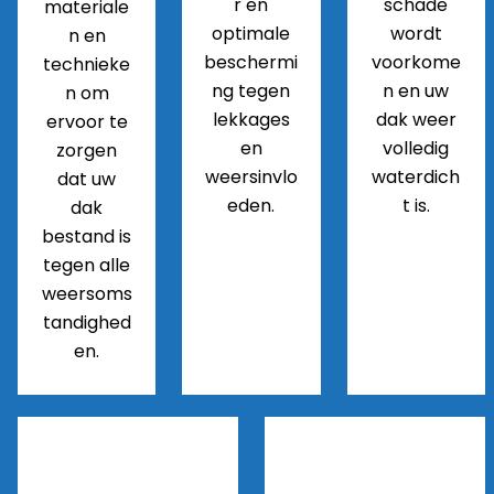
r en
schade
materiale
optimale
wordt
n en
beschermi
voorkome
technieke
ng tegen
n en uw
n om
lekkages
dak weer
ervoor te
en
volledig
zorgen
weersinvlo
waterdich
dat uw
eden.
t is.
dak
bestand is
tegen alle
weersoms
tandighed
en.