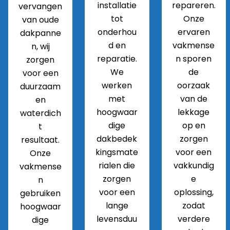
installatie
repareren.
vervangen
tot
Onze
van oude
onderhou
ervaren
dakpanne
d en
vakmense
n, wij
reparatie.
n sporen
zorgen
We
de
voor een
werken
oorzaak
duurzaam
met
van de
en
hoogwaar
lekkage
waterdich
dige
op en
t
dakbedek
zorgen
resultaat.
kingsmate
voor een
Onze
rialen die
vakkundig
vakmense
zorgen
e
n
voor een
oplossing,
gebruiken
lange
zodat
hoogwaar
levensduu
verdere
dige