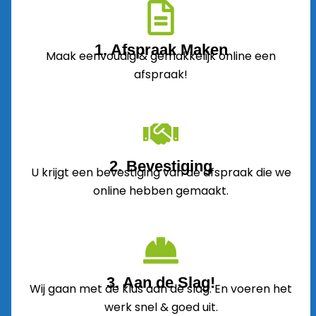
1. Afspraak Maken
Maak eenvoudig & gemakkelijk online een
afspraak!
2. Bevestiging
U krijgt een bevestiging van de afspraak die we
online hebben gemaakt.
3. Aan de Slag!
Wij gaan met de klus aan de slag. En voeren het
werk snel & goed uit.