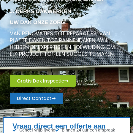
J. DERKS DAKWERKEN
UW DAK ONZE ZORG!
VAN RENOVATIES TOT REPARATIES, VAN
PLATTE DAKEN TOT PANNENDAKEN, WIJ
HEBBEN DE EXPERTISE EN TOEWIJDING OM
ELK PROJECT TOT EEN SUCCES TE MAKEN.
Gratis Dak Inspectie
Direct Contact
Vraag direct een offerte aan
Geheel vrijblijvend
Binnen 24 uur een afspraak