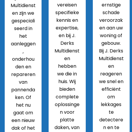
vereisen
ernstige
Multidienst
specifieke
schade
en zijn we
kennis en
veroorzak
gespeciali
expertise,
en aan uw
seerd in
en bij J.
woning of
het
Derks
gebouw.
aanleggen
Multidienst
Bij J. Derks
,
en
Multidienst
onderhou
hebben
en
den en
we die in
reageren
repareren
huis. Wij
we snel en
van
bieden
efficiënt
pannenda
complete
om
ken. Of
oplossinge
lekkages
het nu
n voor
te
gaat om
platte
detectere
een nieuw
daken, van
n en te
dak of het