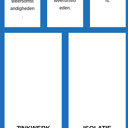
weersinvlo
is.
weersomst
eden.
andigheden
.