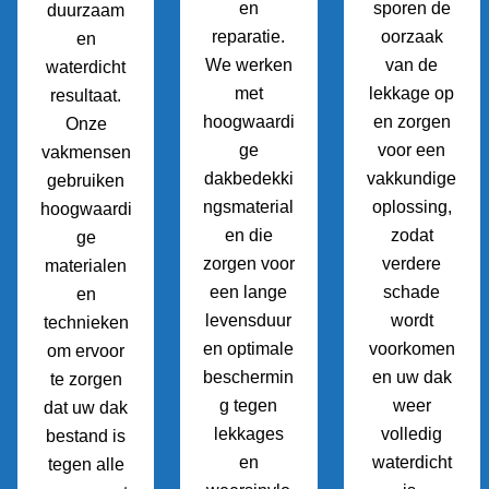
en
sporen de
duurzaam
reparatie.
oorzaak
en
We werken
van de
waterdicht
met
lekkage op
resultaat.
hoogwaardi
en zorgen
Onze
ge
voor een
vakmensen
dakbedekki
vakkundige
gebruiken
ngsmaterial
oplossing,
hoogwaardi
en die
zodat
ge
zorgen voor
verdere
materialen
een lange
schade
en
levensduur
wordt
technieken
en optimale
voorkomen
om ervoor
beschermin
en uw dak
te zorgen
g tegen
weer
dat uw dak
lekkages
volledig
bestand is
en
waterdicht
tegen alle