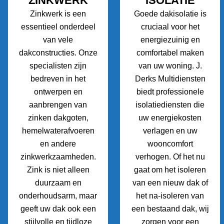
ZINKWERK
ISOLATIE
Zinkwerk is een
Goede dakisolatie is
essentieel onderdeel
cruciaal voor het
van vele
energiezuinig en
dakconstructies. Onze
comfortabel maken
specialisten zijn
van uw woning. J.
bedreven in het
Derks Multidiensten
ontwerpen en
biedt professionele
aanbrengen van
isolatiediensten die
zinken dakgoten,
uw energiekosten
hemelwaterafvoeren
verlagen en uw
en andere
wooncomfort
zinkwerkzaamheden.
verhogen. Of het nu
Zink is niet alleen
gaat om het isoleren
duurzaam en
van een nieuw dak of
onderhoudsarm, maar
het na-isoleren van
geeft uw dak ook een
een bestaand dak, wij
stijlvolle en tijdloze
zorgen voor een