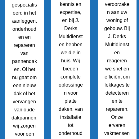
kennis en
veroorzake
gespecialis
expertise,
n aan uw
eerd in het
en bij J.
woning of
aanleggen,
Derks
gebouw. Bij
onderhoud
Multidienst
J. Derks
en en
en hebben
Multidienst
repareren
we die in
en
van
huis. Wij
reageren
pannendak
bieden
we snel en
en. Of het
complete
efficiënt om
nu gaat om
oplossinge
lekkages te
een nieuw
n voor
detecteren
dak of het
platte
en te
vervangen
daken, van
repareren.
van oude
installatie
Onze
dakpannen,
tot
ervaren
wij zorgen
onderhoud
vakmensen
voor een