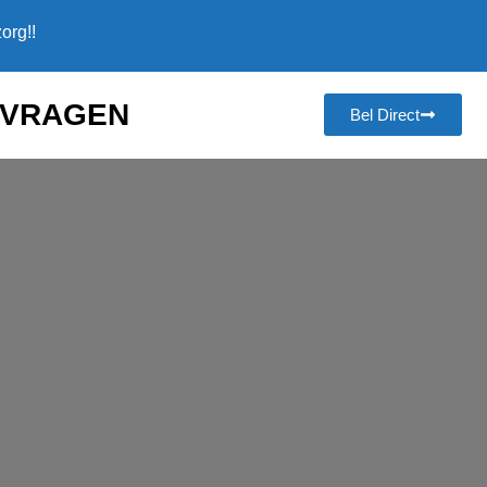
org!!
NVRAGEN
Bel Direct