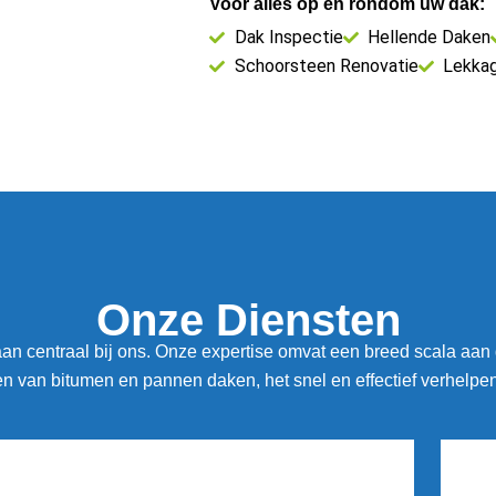
Voor alles op en rondom uw dak:
Dak Inspectie
Hellende Daken
Schoorsteen Renovatie
Lekka
Onze Diensten
n centraal bij ons. Onze expertise omvat een breed scala aan
 van bitumen en pannen daken, het snel en effectief verhelpe