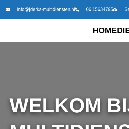
Ga
Info@jderks-multidiensten.nl
06 15634795
Se
naar
de
inhoud
HOME
DI
WELKOM BI