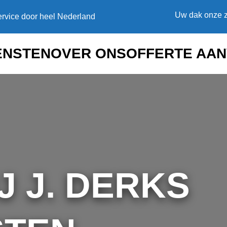
Uw dak onze z
rvice door heel Nederland
ENSTEN
OVER ONS
OFFERTE AA
J J. DERKS