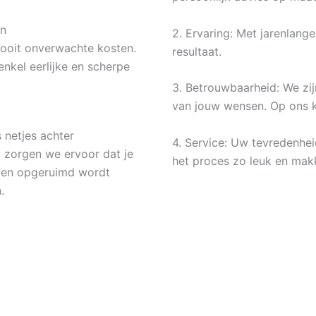
en
2. Ervaring: Met jarenlang
nooit onverwachte kosten.
resultaat.
enkel eerlijke en scherpe
3. Betrouwbaarheid: We zij
van jouw wensen. Op ons k
s netjes achter
4. Service: Uw tevredenhei
g zorgen we ervoor dat je
het proces zo leuk en makk
s en opgeruimd wordt
.