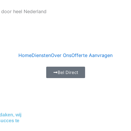
 door heel Nederland
Home
Diensten
Over Ons
Offerte Aanvragen
Bel Direct
daken, wij
succes te