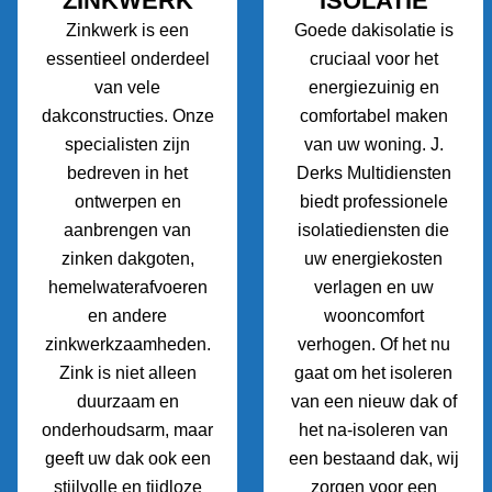
ZINKWERK
ISOLATIE
Zinkwerk is een
Goede dakisolatie is
essentieel onderdeel
cruciaal voor het
van vele
energiezuinig en
dakconstructies. Onze
comfortabel maken
specialisten zijn
van uw woning. J.
bedreven in het
Derks Multidiensten
ontwerpen en
biedt professionele
aanbrengen van
isolatiediensten die
zinken dakgoten,
uw energiekosten
hemelwaterafvoeren
verlagen en uw
en andere
wooncomfort
zinkwerkzaamheden.
verhogen. Of het nu
Zink is niet alleen
gaat om het isoleren
duurzaam en
van een nieuw dak of
onderhoudsarm, maar
het na-isoleren van
geeft uw dak ook een
een bestaand dak, wij
stijlvolle en tijdloze
zorgen voor een