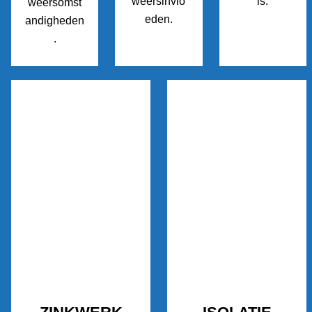
weersinvlo
is.
weersomst
eden.
andigheden
.