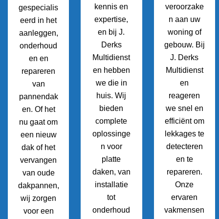
kennis en
veroorzake
gespecialis
expertise,
n aan uw
eerd in het
en bij J.
woning of
aanleggen,
Derks
gebouw. Bij
onderhoud
Multidienst
J. Derks
en en
en hebben
Multidienst
repareren
we die in
en
van
huis. Wij
reageren
pannendak
bieden
we snel en
en. Of het
complete
efficiënt om
nu gaat om
oplossinge
lekkages te
een nieuw
n voor
detecteren
dak of het
platte
en te
vervangen
daken, van
repareren.
van oude
installatie
Onze
dakpannen,
tot
ervaren
wij zorgen
onderhoud
vakmensen
voor een