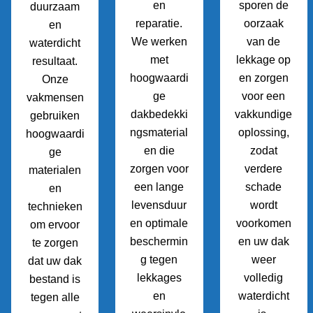
en
sporen de
duurzaam
reparatie.
oorzaak
en
We werken
van de
waterdicht
met
lekkage op
resultaat.
hoogwaardi
en zorgen
Onze
ge
voor een
vakmensen
dakbedekki
vakkundige
gebruiken
ngsmaterial
oplossing,
hoogwaardi
en die
zodat
ge
zorgen voor
verdere
materialen
een lange
schade
en
levensduur
wordt
technieken
en optimale
voorkomen
om ervoor
beschermin
en uw dak
te zorgen
g tegen
weer
dat uw dak
lekkages
volledig
bestand is
en
waterdicht
tegen alle