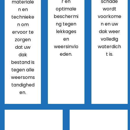
r en
schade
materiale
optimale
wordt
n en
beschermi
voorkome
technieke
ng tegen
n en uw
n om
lekkages
dak weer
ervoor te
en
volledig
zorgen
weersinvlo
waterdich
dat uw
eden.
t is.
dak
bestand is
tegen alle
weersoms
tandighed
en.