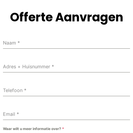
Offerte Aanvragen
Naam
*
Adres + Huisnummer
*
Telefoon
*
Email
*
Waar wilt u meer informatie over?
*