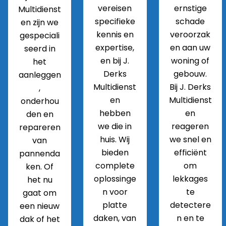
vereisen
ernstige
Multidienst
specifieke
schade
en zijn we
kennis en
veroorzak
gespeciali
expertise,
en aan uw
seerd in
en bij J.
woning of
het
Derks
gebouw.
aanleggen
Multidienst
Bij J. Derks
,
en
Multidienst
onderhou
hebben
en
den en
we die in
reageren
repareren
huis. Wij
we snel en
van
bieden
efficiënt
pannenda
complete
om
ken. Of
oplossinge
lekkages
het nu
n voor
te
gaat om
platte
detectere
een nieuw
daken, van
n en te
dak of het