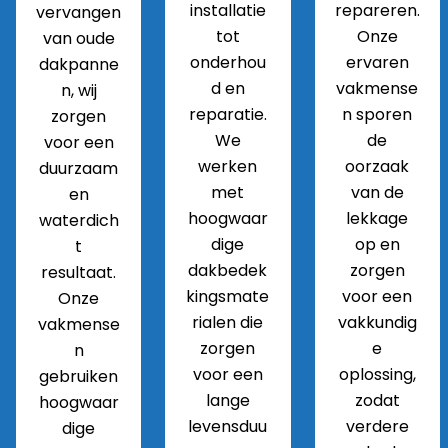
installatie
repareren.
vervangen
tot
Onze
van oude
onderhou
ervaren
dakpanne
d en
vakmense
n, wij
reparatie.
n sporen
zorgen
We
de
voor een
werken
oorzaak
duurzaam
met
van de
en
hoogwaar
lekkage
waterdich
dige
op en
t
dakbedek
zorgen
resultaat.
kingsmate
voor een
Onze
rialen die
vakkundig
vakmense
zorgen
e
n
voor een
oplossing,
gebruiken
lange
zodat
hoogwaar
levensduu
verdere
dige