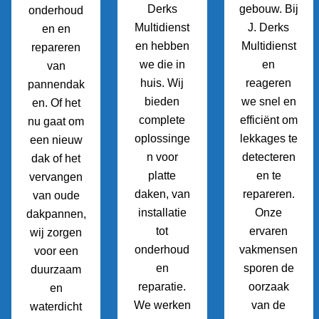
Derks
gebouw. Bij
onderhoud
Multidienst
J. Derks
en en
en hebben
Multidienst
repareren
we die in
en
van
huis. Wij
reageren
pannendak
bieden
we snel en
en. Of het
complete
efficiënt om
nu gaat om
oplossinge
lekkages te
een nieuw
n voor
detecteren
dak of het
platte
en te
vervangen
daken, van
repareren.
van oude
installatie
Onze
dakpannen,
tot
ervaren
wij zorgen
onderhoud
vakmensen
voor een
en
sporen de
duurzaam
reparatie.
oorzaak
en
We werken
van de
waterdicht