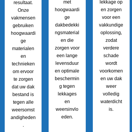
met
lekkage op
resultaat.
hoogwaardi
en zorgen
Onze
ge
voor een
vakmensen
dakbedekki
vakkundige
gebruiken
ngsmaterial
oplossing,
hoogwaardi
en die
zodat
ge
zorgen voor
verdere
materialen
een lange
schade
en
levensduur
wordt
technieken
en optimale
voorkomen
om ervoor
beschermin
en uw dak
te zorgen
g tegen
weer
dat uw dak
lekkages
volledig
bestand is
en
waterdicht
tegen alle
weersinvlo
is.
weersomst
eden.
andigheden
.