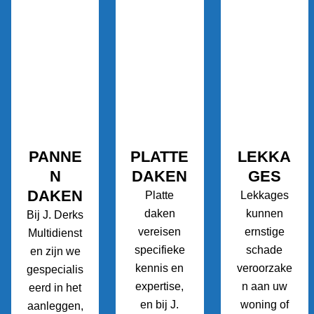
PANNE
PLATTE
LEKKA
N
DAKEN
GES
DAKEN
Platte
Lekkages
daken
kunnen
Bij J. Derks
vereisen
ernstige
Multidienst
specifieke
schade
en zijn we
kennis en
veroorzake
gespecialis
expertise,
n aan uw
eerd in het
en bij J.
woning of
aanleggen,