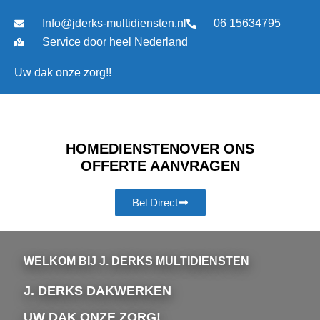
Ga
Info@jderks-multidiensten.nl
06 15634795
naar
de
Service door heel Nederland
inhoud
Uw dak onze zorg!!
HOME
DIENSTEN
OVER ONS
OFFERTE AANVRAGEN
Bel Direct
WELKOM BIJ J. DERKS MULTIDIENSTEN
J. DERKS DAKWERKEN
UW DAK ONZE ZORG!