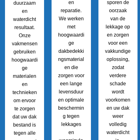
en
sporen de
duurzaam
reparatie.
oorzaak
en
We werken
van de
waterdicht
met
lekkage op
resultaat.
hoogwaardi
en zorgen
Onze
ge
voor een
vakmensen
dakbedekki
vakkundige
gebruiken
ngsmaterial
oplossing,
hoogwaardi
en die
zodat
ge
zorgen voor
verdere
materialen
een lange
schade
en
levensduur
wordt
technieken
en optimale
voorkomen
om ervoor
beschermin
en uw dak
te zorgen
g tegen
weer
dat uw dak
lekkages
volledig
bestand is
en
waterdicht
tegen alle