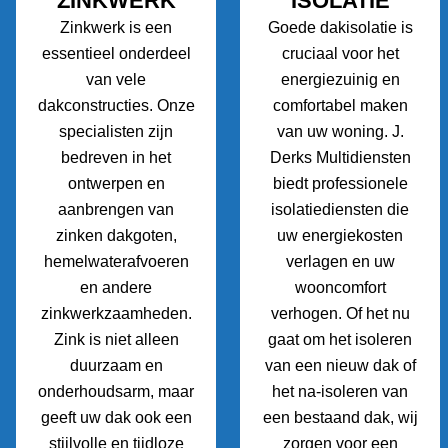
ZINKWERK
ISOLATIE
Zinkwerk is een
Goede dakisolatie is
essentieel onderdeel
cruciaal voor het
van vele
energiezuinig en
dakconstructies. Onze
comfortabel maken
specialisten zijn
van uw woning. J.
bedreven in het
Derks Multidiensten
ontwerpen en
biedt professionele
aanbrengen van
isolatiediensten die
zinken dakgoten,
uw energiekosten
hemelwaterafvoeren
verlagen en uw
en andere
wooncomfort
zinkwerkzaamheden.
verhogen. Of het nu
Zink is niet alleen
gaat om het isoleren
duurzaam en
van een nieuw dak of
onderhoudsarm, maar
het na-isoleren van
geeft uw dak ook een
een bestaand dak, wij
stijlvolle en tijdloze
zorgen voor een