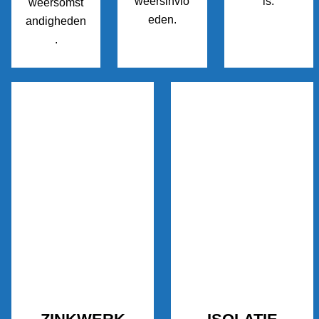
weersinvlo
is.
weersomst
eden.
andigheden
.