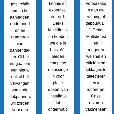
kennis en
veroorzake
gespecialis
expertise,
n aan uw
eerd in het
en bij J.
woning of
aanleggen,
Derks
gebouw. Bij
onderhoud
Multidienst
J. Derks
en en
en hebben
Multidienst
repareren
we die in
en
van
huis. Wij
reageren
pannendak
bieden
we snel en
en. Of het
complete
efficiënt om
nu gaat om
oplossinge
lekkages te
een nieuw
n voor
detecteren
dak of het
platte
en te
vervangen
daken, van
repareren.
van oude
installatie
Onze
dakpannen,
tot
ervaren
wij zorgen
onderhoud
vakmensen
voor een